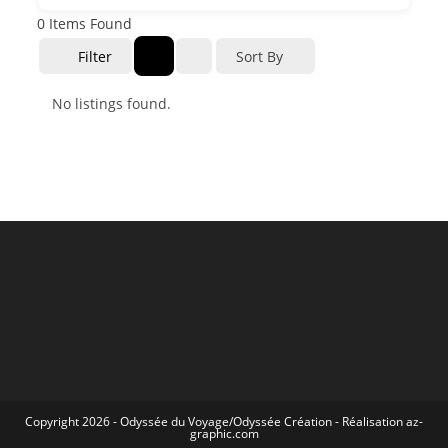
0
Items Found
Filter
Sort By
No listings found.
Copyright 2026 -
Odyssée du Voyage
/
Odyssée Création
- Réalisation
az-
graphic.com