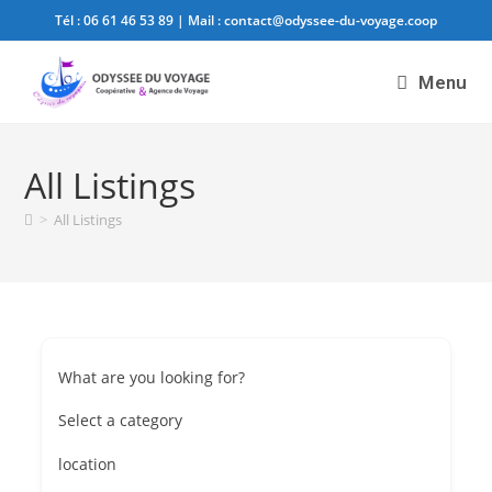
Tél :
06 61 46 53 89
| Mail :
contact@odyssee-du-voyage.coop
Menu
All Listings
>
All Listings
What are you looking for?
Select a category
location