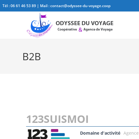
Tél :
06 61 46 53 89
| Mail :
contact@odyssee-du-voyage.coop
B2B
123SUISMOI
Domaine d'activité
Agence