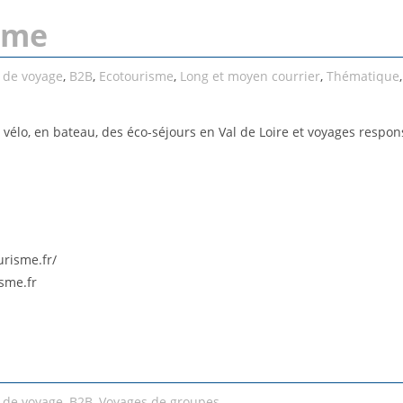
isme
 de voyage
,
B2B
,
Ecotourisme
,
Long et moyen courrier
,
Thématique
 vélo, en bateau, des éco-séjours en Val de Loire et voyages respons
urisme.fr/
sme.fr
 de voyage
,
B2B
,
Voyages de groupes