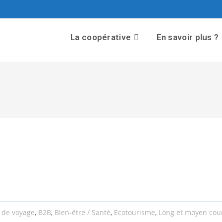
La coopérative
En savoir plus ?
 de voyage
,
B2B
,
Bien-être / Santé
,
Ecotourisme
,
Long et moyen cour