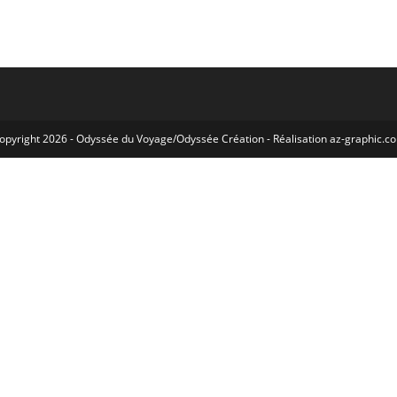
opyright 2026 -
Odyssée du Voyage
/
Odyssée Création
- Réalisation
az-graphic.c