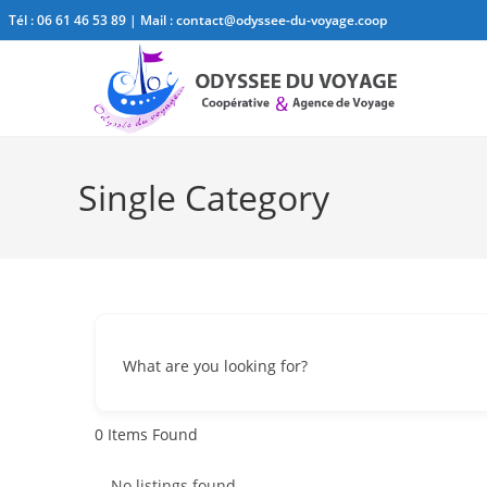
Tél :
06 61 46 53 89
| Mail :
contact@odyssee-du-voyage.coop
Single Category
What are you looking for?
0
Items Found
No listings found.