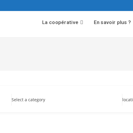
La coopérative
En savoir plus ?
Select a category
locat