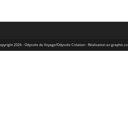
opyright 2026 -
Odyssée du Voyage
/
Odyssée Création
- Réalisation
az-graphic.c