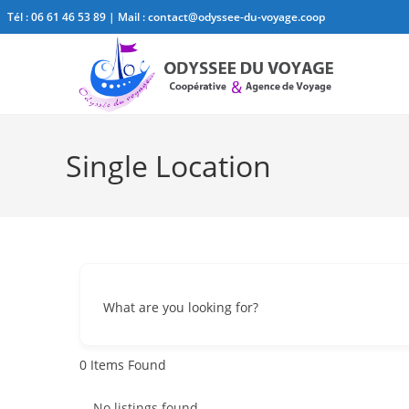
Tél :
06 61 46 53 89
| Mail :
contact@odyssee-du-voyage.coop
Single Location
What are you looking for?
0
Items Found
No listings found.