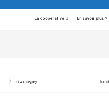
La coopérative
En savoir plus ?
Select a category
locat